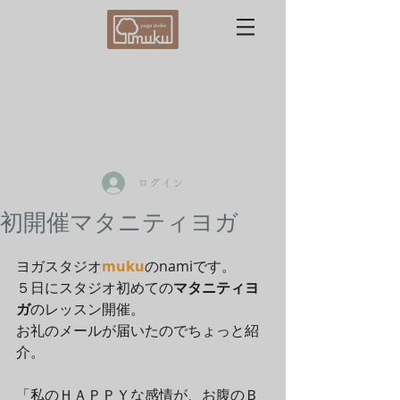
ログイン
初開催マタニティヨガ
ヨガスタジオ
muku
のnamiです。 
５日にスタジオ初めての
マタニティヨ
ガ
のレッスン開催。 
お礼のメールが届いたのでちょっと紹
介。 
「私のＨＡＰＰＹな感情が、お腹のＢ